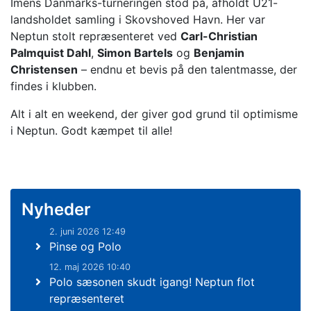
Imens Danmarks-turneringen stod på, afholdt U21-
landsholdet samling i Skovshoved Havn. Her var
Neptun stolt repræsenteret ved
Carl-Christian
Palmquist Dahl
,
Simon Bartels
og
Benjamin
Christensen
– endnu et bevis på den talentmasse, der
findes i klubben.
Alt i alt en weekend, der giver god grund til optimisme
i Neptun. Godt kæmpet til alle!
Nyheder
2. juni 2026 12:49
Pinse og Polo
12. maj 2026 10:40
Polo sæsonen skudt igang! Neptun flot
repræsenteret