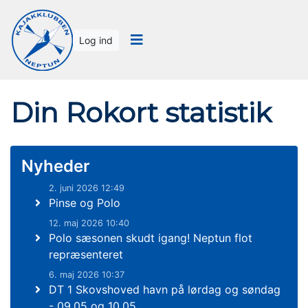
Log ind
Din Rokort statistik
Nyheder
2. juni 2026 12:49
Pinse og Polo
12. maj 2026 10:40
Polo sæsonen skudt igang! Neptun flot
repræsenteret
6. maj 2026 10:37
DT 1 Skovshoved havn på lørdag og søndag
- 09.05 og 10.05