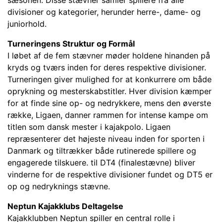
sæsonen. Disse stævner samler spillere fra alle
divisioner og kategorier, herunder herre-, dame- og
juniorhold.
Turneringens Struktur og Formål
I løbet af de fem stævner møder holdene hinanden på
kryds og tværs inden for deres respektive divisioner.
Turneringen giver mulighed for at konkurrere om både
oprykning og mesterskabstitler. Hver division kæmper
for at finde sine op- og nedrykkere, mens den øverste
række, Ligaen, danner rammen for intense kampe om
titlen som dansk mester i kajakpolo. Ligaen
repræsenterer det højeste niveau inden for sporten i
Danmark og tiltrækker både rutinerede spillere og
engagerede tilskuere. til DT4 (finalestævne) bliver
vinderne for de respektive divisioner fundet og DT5 er
op og nedryknings stævne.
Neptun Kajakklubs Deltagelse
Kajakklubben Neptun spiller en central rolle i