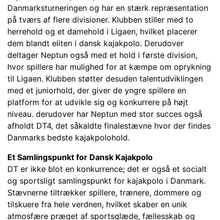
Danmarksturneringen og har en stærk repræsentation
på tværs af flere divisioner. Klubben stiller med to
herrehold og et damehold i Ligaen, hvilket placerer
dem blandt eliten i dansk kajakpolo. Derudover
deltager Neptun også med et hold i første division,
hvor spillere har mulighed for at kæmpe om oprykning
til Ligaen. Klubben støtter desuden talentudviklingen
med et juniorhold, der giver de yngre spillere en
platform for at udvikle sig og konkurrere på højt
niveau. derudover har Neptun med stor succes også
afholdt DT4, det såkaldte finalestævne hvor der findes
Danmarks bedste kajakpolohold.
Et Samlingspunkt for Dansk Kajakpolo
DT er ikke blot en konkurrence; det er også et socialt
og sportsligt samlingspunkt for kajakpolo i Danmark.
Stævnerne tiltrækker spillere, trænere, dommere og
tilskuere fra hele verdnen, hvilket skaber en unik
atmosfære præget af sportsglæde, fællesskab og